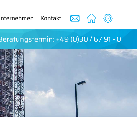
n­terneh­men
Kon­takt
e­r­a­tung­ster­min: +49 (0)30 / 67 91 - 0