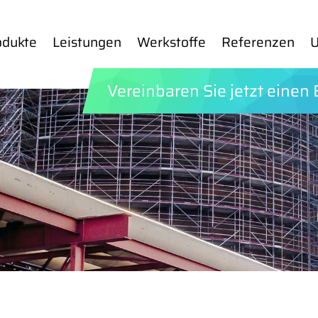
odukte
Leis­tun­gen
Werkstoffe
Ref­er­en­zen
U
Ver­ein­baren Sie jetzt einen B