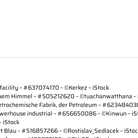
 facility – #637074170 – ©Kerkez –
iStock
 blauem Himmel – #505212620 – ©tuachanwatthana –
Petrochemische Fabrik, der Petroleum – #623484038
powerhouse industrial – #656650086 – ©Kinwun –
iS
–
iStock
ett Blau – #516857266 – ©Rostislav_Sedlacek –
iStoc