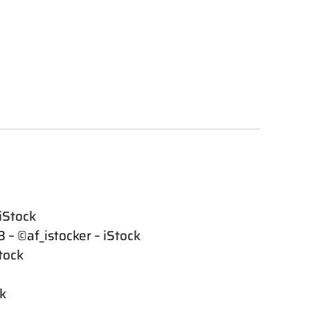
iStock
 – ©af_istocker –
iStock
tock
k