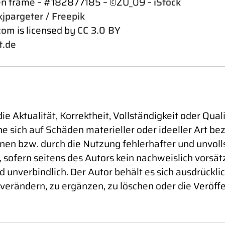
sen frame – #182877185 – ©ZU_09 –
iStock
jpargeter / Freepik
com
is licensed by
CC 3.0 BY
t.de
e Aktualität, Korrektheit, Vollständigkeit oder Qual
sich auf Schäden materieller oder ideeller Art bez
en bzw. durch die Nutzung fehlerhafter und unvoll
 sofern seitens des Autors kein nachweislich vorsät
d unverbindlich. Der Autor behält es sich ausdrückli
rändern, zu ergänzen, zu löschen oder die Veröffe