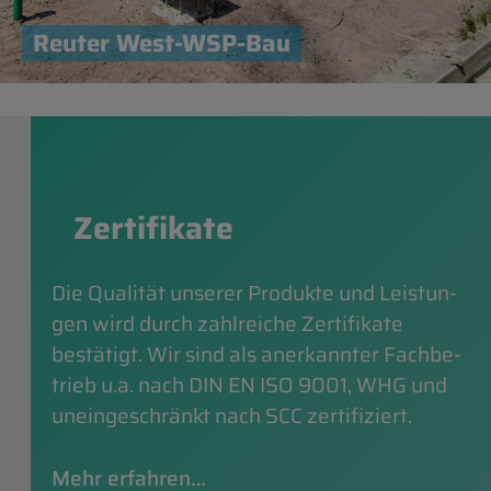
Re­u­ter West-WSP-Bau
Zer­ti­fikate
Die Qualität un­serer Produkte und Leis­tun­
gen wird durch zahlreiche Zer­ti­fikate
bestätigt. Wir sind als an­erkan­nter Fach­be­
trieb u.a. nach DIN EN ISO 9001, WHG und
un­einges­chränkt nach SCC zer­ti­fiz­iert.
Mehr er­fahren…