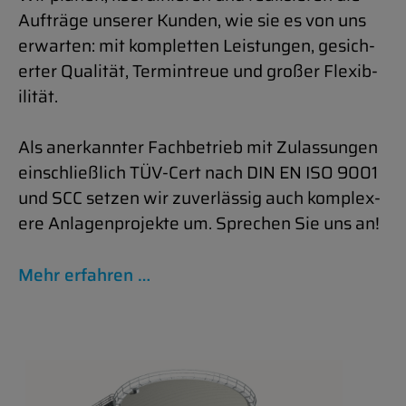
Aufträge un­serer Kun­den, wie sie es von uns
er­warten: mit kom­pletten Leis­tun­gen, gesich­
erter Qualität, Ter­min­treue und großer Flex­ib­
ilität.
Als an­erkan­nter Fach­be­trieb mit Zu­las­sun­gen
einsch­ließlich TÜV-Cert nach DIN EN ISO 9001
und SCC set­zen wir zuverlässig auch kom­plex­
ere An­la­gen­pro­jekte um. Sprechen Sie uns an!
Mehr er­fahren …