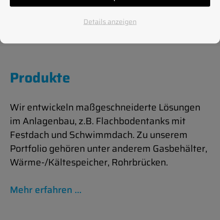
Werkstoffprüfung
Details anzeigen
Produkte
Wir en­twick­eln maßgeschneiderte Lösun­gen
im An­la­gen­bau, z.B. Flach­bo­dentanks mit
Festdach und Schwim­m­dach. Zu un­serem
Port­fo­lio gehören unter an­derem Gas­behälter,
Wärme-/Kältespeicher, Rohrbrücken.
Mehr er­fahren …