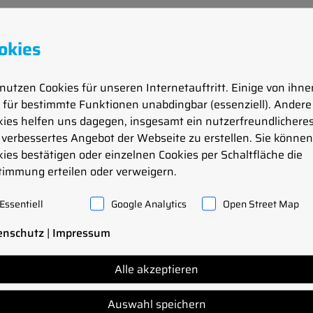
okies
nutzen Cookies für unseren Internetauftritt. Einige von ihne
 für bestimmte Funktionen unabdingbar (essenziell). Andere
kies helfen uns dagegen, insgesamt ein nutzerfreundlichere
verbessertes Angebot der Webseite zu erstellen. Sie können 
Gefügeaufbau aus Ferrit
ies bestätigen oder einzelnen Cookies per Schaltfläche die
höhere Festigkeit als
timmung erteilen oder verweigern.
höhere Dehn- und
s.
Essentiell
Google Analytics
Open Street Map
enschutz
|
Impressum
dig. Er besitzt eine hohe
henkorrosion,
Alle akzeptieren
ion. Außerdem begünstigt
egen Korrosionsermüdung,
Auswahl speichern