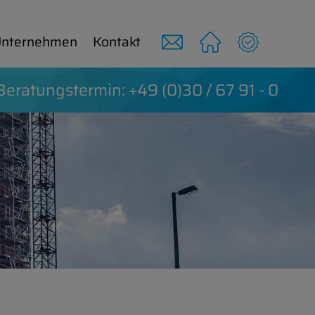
n­terneh­men
Kon­takt
e­r­a­tung­ster­min: +49 (0)30 / 67 91 - 0