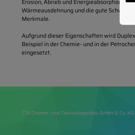
Erosion, Abrieb und Energieabsorption. Ein
Wärmeausdehnung und die gute Schweißbar
Merkmale.
Aufgrund dieser Eigenschaften wird Duple
Beispiel in der Chemie- und in der Petroch
eingesetzt.
CTA Chemie- und Tankanlagenbau GmbH & Co. KG