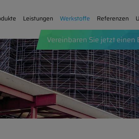
odukte
Leis­tun­gen
Werkstoffe
Ref­er­en­zen
U
Ver­ein­baren Sie jetzt einen B