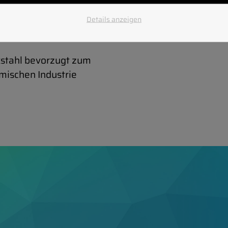
e geringe
keit sind weitere
Details anzeigen
xstahl bevorzugt zum
emischen Industrie