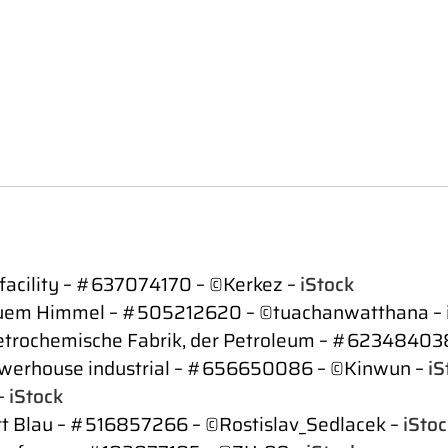
 facility – #637074170 – ©Kerkez –
iStock
 blauem Himmel – #505212620 – ©tuachanwatthana –
Petrochemische Fabrik, der Petroleum – #623484038
powerhouse industrial – #656650086 – ©Kinwun –
iS
–
iStock
ett Blau – #516857266 – ©Rostislav_Sedlacek –
iStoc