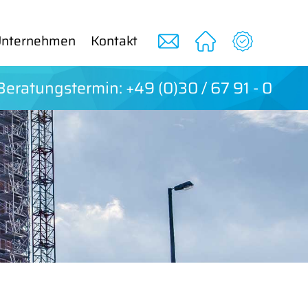
n­ter­neh­men
Kon­takt
Be­ra­tungs­ter­min: +49 (0)30 / 67 91 - 0