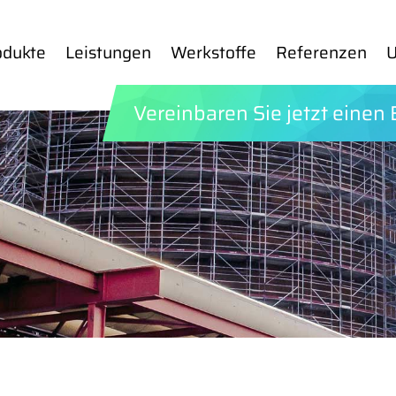
­duk­te
Leis­tun­gen
Werk­stof­fe
Re­fe­ren­zen
U
Ver­ein­ba­ren Sie jetzt einen 