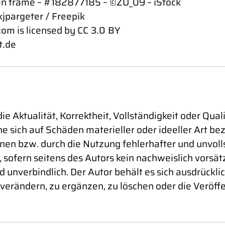
sen frame – #182877185 – ©ZU_09 –
iStock
jpargeter / Freepik
com
is licensed by
CC 3.0 BY
t.de
e Aktualität, Korrektheit, Vollständigkeit oder Qual
sich auf Schäden materieller oder ideeller Art bez
en bzw. durch die Nutzung fehlerhafter und unvoll
 sofern seitens des Autors kein nachweislich vorsät
d unverbindlich. Der Autor behält es sich ausdrückli
rändern, zu ergänzen, zu löschen oder die Veröffe