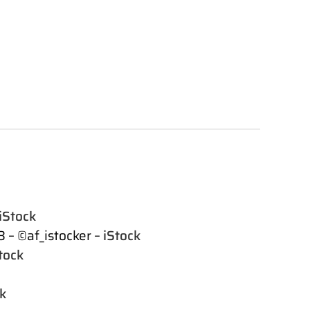
iStock
 – ©af_istocker –
iStock
tock
k