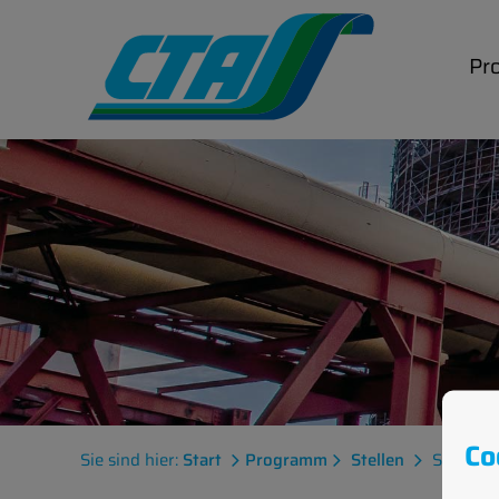
Skip
to
Pro
content
Co
Sie sind hier:
Start
Programm
Stellen
Schlosse