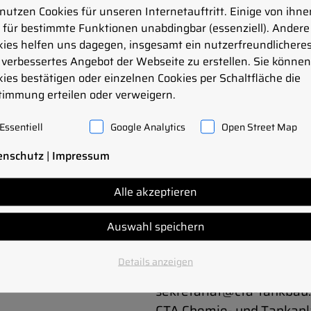
nutzen Cookies für unseren Internetauftritt. Einige von ihne
/d)
 für bestimmte Funktionen unabdingbar (essenziell). Andere
kies helfen uns dagegen, insgesamt ein nutzerfreundlichere
verbessertes Angebot der Webseite zu erstellen. Sie können 
ies bestätigen oder einzelnen Cookies per Schaltfläche die
Rohrleitungs- und
Ihre Tätigkeit umfasst d
timmung erteilen oder verweigern.
und Edelstahl auf Baustel
Essentiell
Google Analytics
Open Street Map
Eintrittstermin: sofort
enschutz
|
Impressum
Befristung: unbefristet
Arbeitszeit: Vollzeit
 Metallbranche
Alle akzeptieren
Arbeitsort: Montagetäti
Vergütung: nach geleis
Auswahl speichern
Aufwandsentschädigung
Details anzeigen
Bitte richten Sie Ihre Be
lässigkeit
sekretariat@cta-tankbau.d
CTA Chemie- und Tankanl