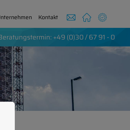
n­ter­neh­men
Kon­takt
Be­ra­tungs­ter­min: +49 (0)30 / 67 91 - 0