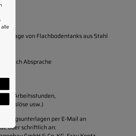
n
s
alle
ie Montage von Flachbodentanks aus Stahl
len.
 oder nach Absprache
gkeit
teten Arbeitsstunden,
 (Auslöse usw.)
werbungsunterlagen per E-Mail an
e oder schriftlich an:
agenbau GmbH & Co. KG, Frau Kootz,