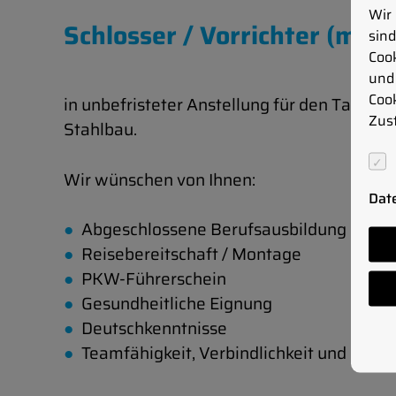
Wir 
Schlosser / Vorrichter (m/w
sind
Coo
und 
Cook
in unbefristeter Anstellung für den Tank-, 
Zus
Stahlbau.
Wir wünschen von Ihnen:
Dat
Abgeschlossene Berufsausbildung in der
Reisebereitschaft / Montage
PKW-Führerschein
Gesundheitliche Eignung
Deutschkenntnisse
Teamfähigkeit, Verbindlichkeit und Zuver